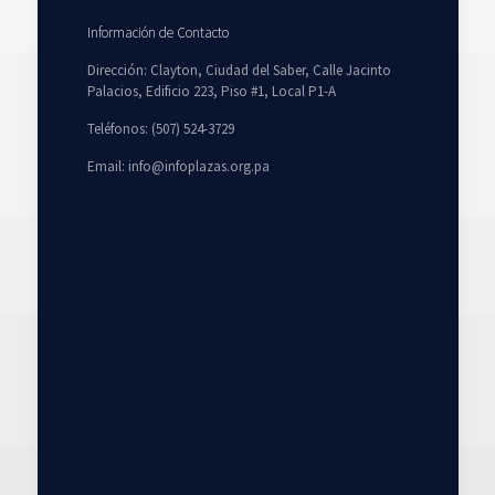
Información de Contacto
Dirección: Clayton, Ciudad del Saber, Calle Jacinto
Palacios, Edificio 223, Piso #1, Local P1-A
Teléfonos: (507) 524-3729
Email: info@infoplazas.org.pa