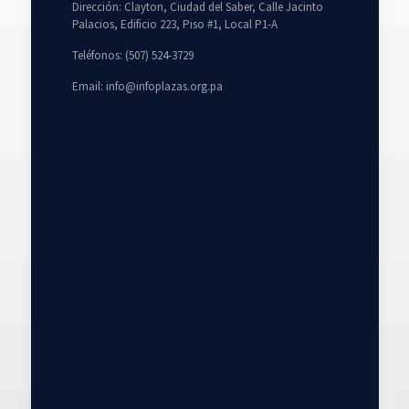
Dirección: Clayton, Ciudad del Saber, Calle Jacinto
Palacios, Edificio 223, Piso #1, Local P1-A
Teléfonos: (507) 524-3729
Email: info@infoplazas.org.pa