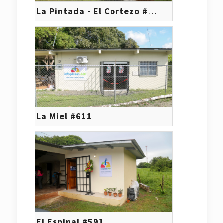
La Pintada - El Cortezo #574
La Miel #611
El Espinal #591