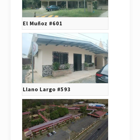
El Muñoz #601
Llano Largo #593