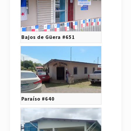
Bajos de Güera #651
Paraíso #640